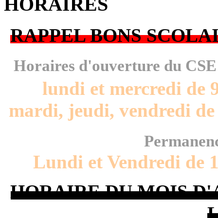
HORAIRES
RAPPEL BONS SCOLAI
Horaires d'ouverture du CS
lundi et mercredi de 
mardi, jeudi, vendredi de
Permanenc
Lundi et Vendredi de 
HORAIRE DU MOIS D