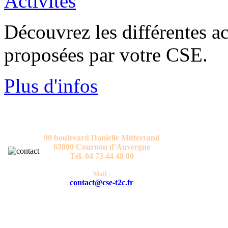
Découvrez les différentes act
proposées par votre CSE.
Plus d'infos
CONTACT
Comité Social et Economique T2C
90 boulevard Danielle Mitterrand
63800 Cournon d'Auvergne
Tél. 04 73 44 48 00
Mail :
contact@cse-t2c.fr
HORAIRES