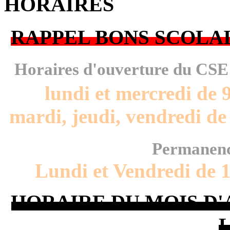
HORAIRES
RAPPEL BONS SCOLAI
Horaires d'ouverture du CS
lundi et mercredi de 
mardi, jeudi, vendredi de
Permanenc
Lundi et Vendredi de 
HORAIRE DU MOIS D