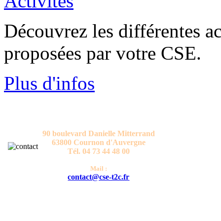
Découvrez les différentes act
proposées par votre CSE.
Plus d'infos
CONTACT
Comité Social et Economique T2C
90 boulevard Danielle Mitterrand
63800 Cournon d'Auvergne
Tél. 04 73 44 48 00
Mail :
contact@cse-t2c.fr
HORAIRES