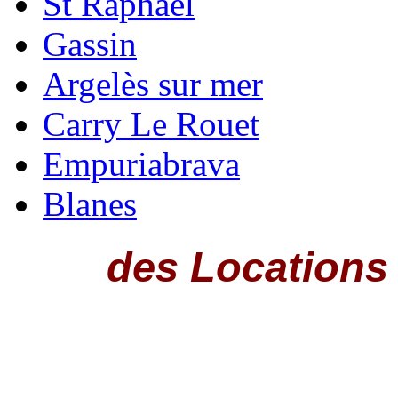
St Raphaël
Gassin
Argelès sur mer
Carry Le Rouet
Empuriabrava
Blanes
Plan
des Locations
Cliquer sur les repères pou