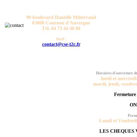
CONTACT
Comité Social et Economique T2C
90 boulevard Danielle Mitterrand
63800 Cournon d'Auvergne
Tél. 04 73 44 48 00
Mail :
contact@cse-t2c.fr
HORAI
Horaires d'ouverture 
lundi et mercredi
mardi, jeudi, vendre
Fermeture 
ON
Perm
Lundi et Vendredi
LES CHEQUES 